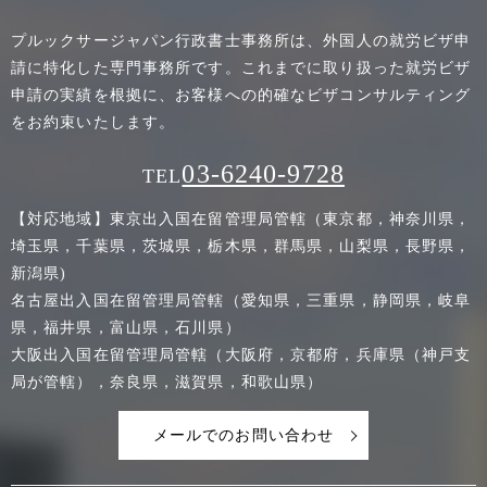
プルックサージャパン行政書士事務所は、外国人の就労ビザ申
請に特化した専門事務所です。これまでに取り扱った就労ビザ
申請の実績を根拠に、お客様への的確なビザコンサルティング
をお約束いたします。
03-6240-9728
TEL
【対応地域】東京出入国在留管理局管轄（東京都，神奈川県，
埼玉県，千葉県，茨城県，栃木県，群馬県，山梨県，長野県，
新潟県)
名古屋出入国在留管理局管轄（愛知県，三重県，静岡県，岐阜
県，福井県，富山県，石川県）
大阪出入国在留管理局管轄（大阪府，京都府，兵庫県（神戸支
局が管轄），奈良県，滋賀県，和歌山県）
メールでのお問い合わせ