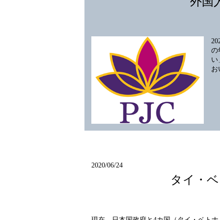
外国
2
の
い
お
2020/06/24
タイ・ベ
現在、日本国政府と4カ国（タイ・ベト