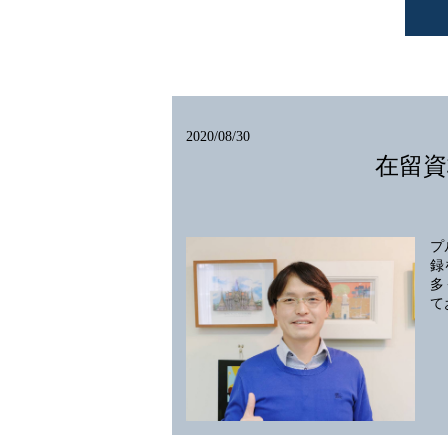
2020/08/30
在留資
プ
録
多
て