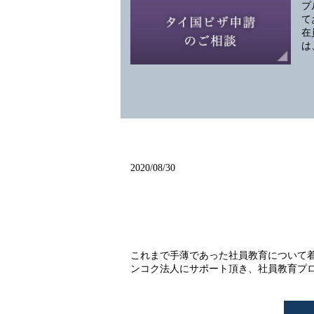
プ
て
在
は
2020/08/30
これまで手薄であった社員教育について
ンコク法人にサポート頂き、社員教育プログラムを導入