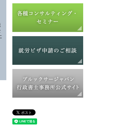
版
な
に