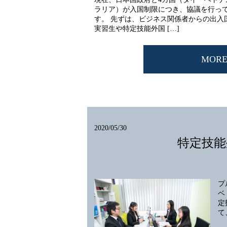
ラリア）が入国制限につき、協議を行っ
す。 先ずは、ビジネス関係者からの出入
実習生や特定技能外国 […]
MOR
2020/05/30
特定技能
プ
ベ
定
て