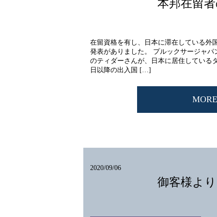
本邦在留者
在留資格を有し、日本に滞在している外
発表がありました。 プルックサージャパ
のティダーさんが、日本に居住しているタイ
日以降の出入国 […]
MOR
2020/09/06
御客様より