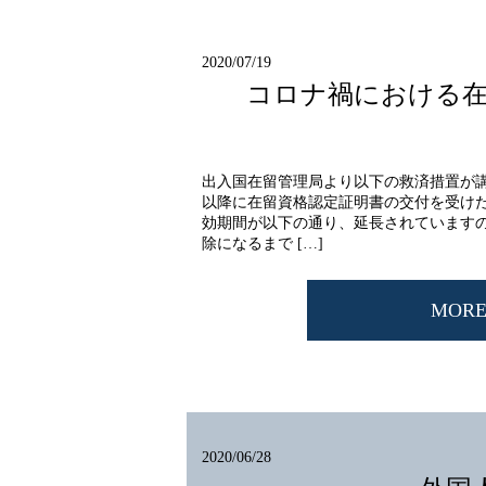
2020/07/19
コロナ禍における在
出入国在留管理局より以下の救済措置が講じら
以降に在留資格認定証明書の交付を受け
効期間が以下の通り、延長されています
除になるまで […]
MOR
2020/06/28