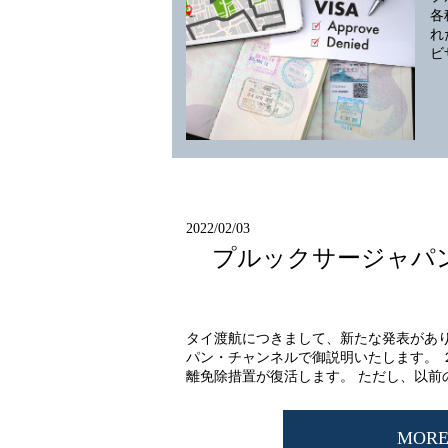
各
れ
ビ
2022/02/03
プルックサージャパ
タイ渡航につきまして、新たな発表があ
パン・チャンネルで御説明いたします。 ２月
離免除措置が復活します。 ただし、以前の
MOR