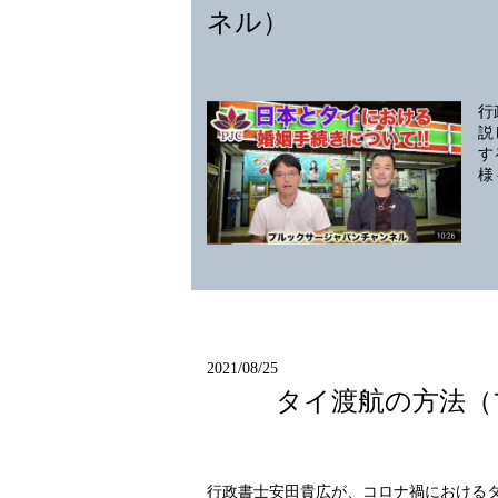
ネル）
行
説
す
様
2021/08/25
タイ渡航の方法（
行政書士安田貴広が、コロナ禍における