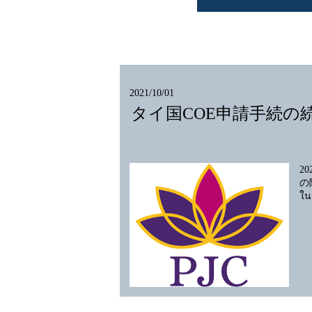
2021/10/01
タイ国COE申請手続
2
の隔
ใน