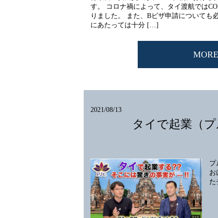
す。 コロナ禍によって、タイ渡航ではC
りました。 また、Bビザ申請についても
にあたっては十分 […]
MOR
2021/08/13
タイで起業（プ
プ
お
た