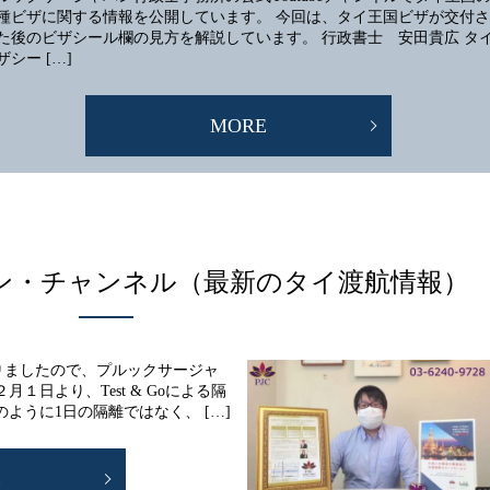
種ビザに関する情報を公開しています。 今回は、タイ王国ビザが交付さ
た後のビザシール欄の見方を解説しています。 行政書士 安田貴広 タ
ザシー […]
MORE
ン・チャンネル（最新のタイ渡航情報）
りましたので、プルックサージャ
１日より、Test & Goによる隔
ように1日の隔離ではなく、 […]
E